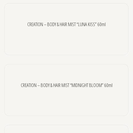
ΚΑΘΑΡΙΣΤΙΚΑ & ΠΡΟΣΤΑΤΕΥΤΙΚΑ
ΡΟΛΛΕΤΕΣ ΑΠΟΤΡΙΧΩΣΗΣ
CREATION – BODY & HAIR MIST “LUNA KISS” 60ml
ΚΕΡΙ ΣΕ ΒΑΖΟ, ΑΠΟΤΡΙΧΩΣΗ ΜΕ ΤΑΙΝΙΑ
ΚΕΡΙ ΣΕ ΒΑΖΟ, ΑΠΟΤΡΙΧΩΣΗ ΧΩΡΙΣ ΤΑΙΝΙΑ (3G FILM)
ΠΑΡΑΔΟΣΙΑΚΗ ΑΠΟΤΡΙΧΩΣΗ (TRADITIONAL)
ΑΝΑΣΤΟΛΕΙΣ ΤΡΙΧΟΦΥΙΑΣ
ΑΝΔΡΙΚΗ ΑΠΟΤΡΙΧΩΣΗ
CREATION – BODY & HAIR MIST “MIDNIGHT BLOOM” 60ml
ΣΥΣΚΕΥΕΣ
SEXUAL WELLNESS
ΛΙΠΑΝΤΙΚΑ ΓΙΑ SEX
ΕΡΩΤΙΚΑ ΒΟΗΘΗΜΑΤΑ