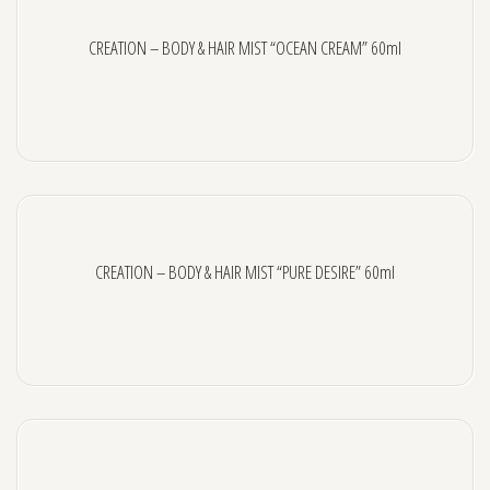
ΕΤΑΙΡΕΙΕΣ
CREATION – BODY & HAIR MIST “OCEAN CREAM” 60ml
SKIN627-Kbeauty
RE:HEAL Kbeauty
MIDHA – Kbeauty
BEAUUGREEN – Kbeauty
FARMSTAY – Kbeauty
CREATION – BODY & HAIR MIST “PURE DESIRE” 60ml
CREATION MISTS
BYROKKO Shine Brown
COCOSOLIS
DEPILEVE WAXING
WATERFEEL