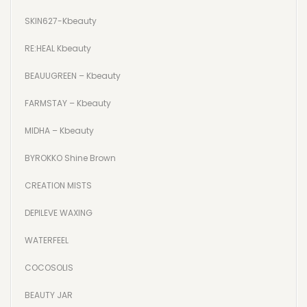
ΧΕΙΛΙΑ
SKIN627-Kbeauty
ΣΩΜΑ
RE:HEAL Kbeauty
ΕΛΑΙΑ ΣΩΜΑΤΟΣ
BEAUUGREEN – Kbeauty
BODY MIST
FARMSTAY – Kbeauty
ΑΦΡΟΛΟΥΤΡΑ
MIDHA – Kbeauty
ΑΛΑΤΑ ΜΠΑΝΙΟΥ
BYROKKO Shine Brown
ΚΡΕΜΕΣ ΣΩΜΑΤΟΣ
CREATION MISTS
SCRUB ΣΩΜΑΤΟΣ
DEPILEVE WAXING
ΚΡΕΜΕΣ ΧΕΡΙΩΝ
WATERFEEL
ΚΡΕΜΕΣ ΠΟΔΙΩΝ
COCOSOLIS
SCRUB ΠΟΔΙΩΝ
BEAUTY JAR
INTIMATE