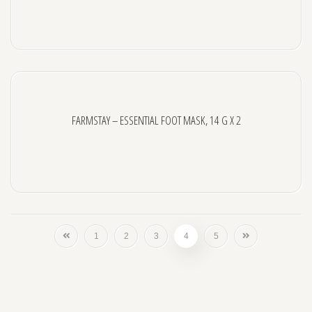
FARMSTAY – ESSENTIAL FOOT MASK, 14 G X 2
1
2
3
4
5