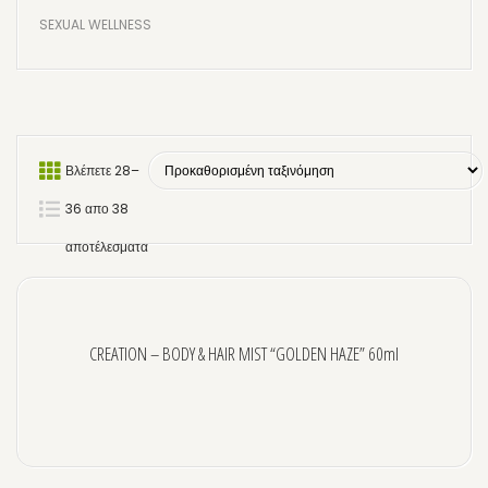
SEXUAL WELLNESS
ΜΑΛΛΙΑ
ΣΑΜΠΟΥΑΝ & CONDITIONER
STYLING ΜΑΛΛΙΩΝ
Βλέπετε 28–
HAIR MIST
36 απο 38
ΠΑΙΔΙΑ/ΒΡΕΦΗ
αποτέλεσματα
ΑΝΔΡΑΣ
ΑΝΤΗΛΙΑΚΑ
ΜΑΥΡΙΣΤΙΚΑ
CREATION – BODY & HAIR MIST “GOLDEN HAZE” 60ml
ΑΠΟΤΡΙΧΩΣΗ
ΛΟΣΙΟΝ ΓΙΑ ΠΡΙΝ & ΜΕΤΑ
ΣΠΑΤΟΥΛΕΣ & ΤΑΙΝΙΕΣ