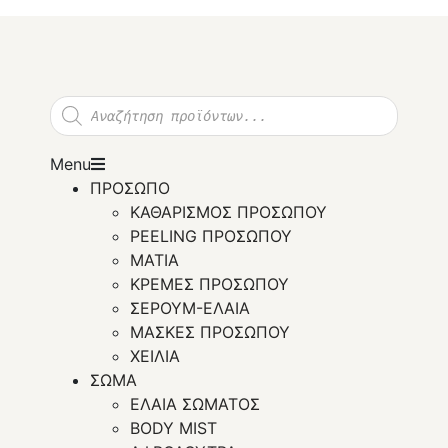
P
r
o
d
Menu
u
c
ΠΡΟΣΩΠΟ
t
ΚΑΘΑΡΙΣΜΟΣ ΠΡΟΣΩΠΟΥ
s
s
PEELING ΠΡΟΣΩΠΟΥ
e
ΜΑΤΙΑ
a
r
ΚΡΕΜΕΣ ΠΡΟΣΩΠΟΥ
c
ΣΕΡΟΥΜ-ΕΛΑΙΑ
h
ΜΑΣΚΕΣ ΠΡΟΣΩΠΟΥ
ΧΕΙΛΙΑ
ΣΩΜΑ
ΕΛΑΙΑ ΣΩΜΑΤΟΣ
BODY MIST