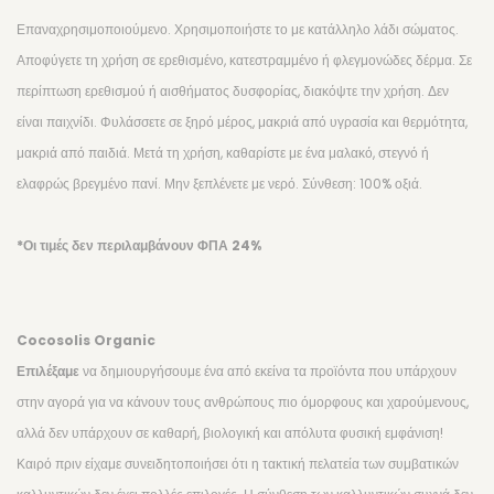
BEAUTY JAR
Επαναχρησιμοποιούμενο. Χρησιμοποιήστε το με κατάλληλο λάδι σώματος.
B2B OFFERS
Αποφύγετε τη χρήση σε ερεθισμένο, κατεστραμμένο ή φλεγμονώδες δέρμα. Σε
περίπτωση ερεθισμού ή αισθήματος δυσφορίας, διακόψτε την χρήση. Δεν
είναι παιχνίδι. Φυλάσσετε σε ξηρό μέρος, μακριά από υγρασία και θερμότητα,
μακριά από παιδιά. Μετά τη χρήση, καθαρίστε με ένα μαλακό, στεγνό ή
ελαφρώς βρεγμένο πανί. Μην ξεπλένετε με νερό. Σύνθεση: 100% οξιά.
*Οι τιμές δεν περιλαμβάνουν ΦΠΑ 24%
Cocosolis Organic
Επιλέξαμε
να δημιουργήσουμε ένα από εκείνα τα προϊόντα που υπάρχουν
στην αγορά για να κάνουν τους ανθρώπους πιο όμορφους και χαρούμενους,
αλλά δεν υπάρχουν σε καθαρή, βιολογική και απόλυτα φυσική εμφάνιση!
Καιρό πριν είχαμε συνειδητοποιήσει ότι η τακτική πελατεία των συμβατικών