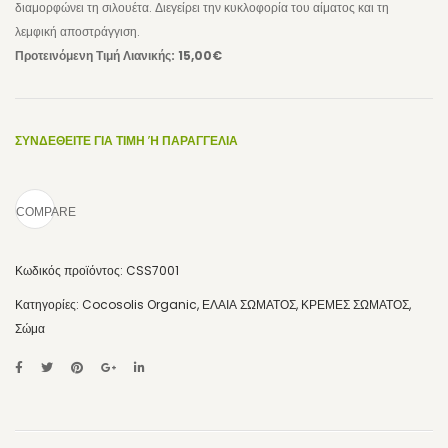
διαμορφώνει τη σιλουέτα. Διεγείρει την κυκλοφορία του αίματος και τη
λεμφική αποστράγγιση.
ΜΑΛΛΙΑ
Προτεινόμενη Τιμή Λιανικής: 15,00€
ΣΑΜΠΟΥΑΝ & CONDITIONER
STYLING ΜΑΛΛΙΩΝ
ΣΥΝΔΕΘΕΙΤΕ ΓΙΑ ΤΙΜΗ Ή ΠΑΡΑΓΓΕΛΙΑ
HAIR MIST
ΠΑΙΔΙΑ/ΒΡΕΦΗ
COMPARE
ΑΝΔΡΑΣ
Κωδικός προϊόντος:
CSS7001
ΑΝΤΗΛΙΑΚΑ
Κατηγορίες:
Cocosolis Organic
,
ΕΛΑΙΑ ΣΩΜΑΤΟΣ
,
ΚΡΕΜΕΣ ΣΩΜΑΤΟΣ
,
ΜΑΥΡΙΣΤΙΚΑ
Σώμα
ΑΠΟΤΡΙΧΩΣΗ
ΛΟΣΙΟΝ ΓΙΑ ΠΡΙΝ & ΜΕΤΑ
ΣΠΑΤΟΥΛΕΣ & ΤΑΙΝΙΕΣ