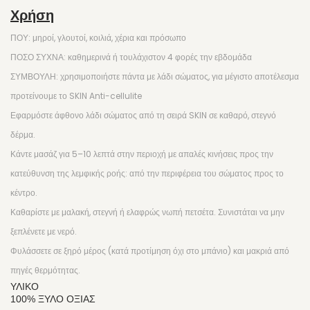
ΕΤΑΙΡΕΙΕΣ
Χρήση
ΠΟΥ: μηροί, γλουτοί, κοιλιά, χέρια και πρόσωπο
SKIN627-Kbeauty
ΠΟΣΟ ΣΥΧΝΑ: καθημερινά ή τουλάχιστον 4 φορές την εβδομάδα
RE:HEAL Kbeauty
ΣΥΜΒΟΥΛΗ: χρησιμοποιήστε πάντα με λάδι σώματος, για μέγιστο αποτέλεσμα
προτείνουμε το SKIN Anti-cellulite
MIDHA – Kbeauty
Εφαρμόστε άφθονο λάδι σώματος από τη σειρά SKIN σε καθαρό, στεγνό
BEAUUGREEN – Kbeauty
δέρμα.
FARMSTAY – Kbeauty
Κάντε μασάζ για 5–10 λεπτά στην περιοχή με απαλές κινήσεις προς την
κατεύθυνση της λεμφικής ροής: από την περιφέρεια του σώματος προς το
CREATION MISTS
κέντρο.
BYROKKO Shine Brown
Καθαρίστε με μαλακή, στεγνή ή ελαφρώς νωπή πετσέτα. Συνιστάται να μην
ξεπλένετε με νερό.
COCOSOLIS
Φυλάσσετε σε ξηρό μέρος (κατά προτίμηση όχι στο μπάνιο) και μακριά από
DEPILEVE WAXING
πηγές θερμότητας.
ΥΛΙΚΟ
WATERFEEL
100% ΞΎΛΟ ΟΞΙΆΣ