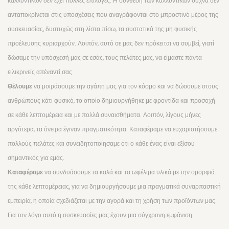
καλλυντικών δεν έχει πολλές επιλογές. Η σύνθεση των καλλυντικών συχνά δεν
ανταποκρίνεται στις υποσχέσεις που αναγράφονται στο μπροστινό μέρος της
συσκευασίας, δυστυχώς στη λίστα πίσω, τα συστατικά της μη φυσικής
προέλευσης κυριαρχούν. Λοιπόν, αυτό σε μας δεν πρόκειται να συμβεί, γιατί
δώσαμε την υπόσχεσή μας σε εσάς, τους πελάτες μας, να είμαστε πάντα
ειλικρινείς απέναντί σας.
Θέλουμε
να μοιράσουμε την αγάπη μας για τον κόσμο και να δώσουμε στους
ανθρώπους κάτι φυσικό, το οποίο δημιουργήθηκε με φροντίδα και προσοχή
σε κάθε λεπτομέρεια και με πολλά συναισθήματα. Λοιπόν, λίγους μήνες
αργότερα, τα όνειρα έγιναν πραγματικότητα. Καταφέραμε να ευχαριστήσουμε
πολλούς πελάτες και συνειδητοποίησαμε ότι ο κάθε ένας είναι εξίσου
σημαντικός για εμάς.
Καταφέραμε
να συνδυάσουμε τα καλά και τα ωφέλιμα υλικά με την ομορφιά
της κάθε λεπτομέρειας, για να δημιουργήσουμε μια πραγματικά συναρπαστική
εμπειρία, η οποία σχεδιάζεται με την αγορά και τη χρήση των προϊόντων μας.
Για τον λόγο αυτό η συσκευασίες μας έχουν μια σύγχρονη εμφάνιση.