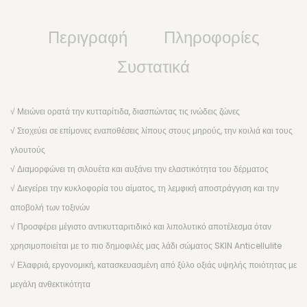
ΚΑΘΑΡΙΣΤΙΚΑ & ΠΡΟΣΤΑΤΕΥΤΙΚΑ
Περιγραφή
Πληροφορίες
ΡΟΛΛΕΤΕΣ ΑΠΟΤΡΙΧΩΣΗΣ
Συστατικά
ΚΕΡΙ ΣΕ ΒΑΖΟ, ΑΠΟΤΡΙΧΩΣΗ ΜΕ ΤΑΙΝΙΑ
ΚΕΡΙ ΣΕ ΒΑΖΟ, ΑΠΟΤΡΙΧΩΣΗ ΧΩΡΙΣ ΤΑΙΝΙΑ (3G FILM)
√ Μειώνει ορατά την κυτταρίτιδα, διασπώντας τις ινώδεις ζώνες
ΠΑΡΑΔΟΣΙΑΚΗ ΑΠΟΤΡΙΧΩΣΗ (TRADITIONAL)
√ Στοχεύει σε επίμονες εναποθέσεις λίπους στους μηρούς, την κοιλιά και τους
γλουτούς
ΑΝΑΣΤΟΛΕΙΣ ΤΡΙΧΟΦΥΙΑΣ
√ Διαμορφώνει τη σιλουέτα και αυξάνει την ελαστικότητα του δέρματος
ΑΝΔΡΙΚΗ ΑΠΟΤΡΙΧΩΣΗ
√ Διεγείρει την κυκλοφορία του αίματος, τη λεμφική αποστράγγιση και την
αποβολή των τοξινών
ΣΥΣΚΕΥΕΣ
√ Προσφέρει μέγιστο αντικυτταριτιδικό και λιπολυτικό αποτέλεσμα όταν
SEXUAL WELLNESS
χρησιμοποιείται με το πιο δημοφιλές μας λάδι σώματος SKIN Anticellulite
√ Ελαφριά, εργονομική, κατασκευασμένη από ξύλο οξιάς υψηλής ποιότητας με
ΛΙΠΑΝΤΙΚΑ ΓΙΑ SEX
μεγάλη ανθεκτικότητα
ΕΡΩΤΙΚΑ ΒΟΗΘΗΜΑΤΑ