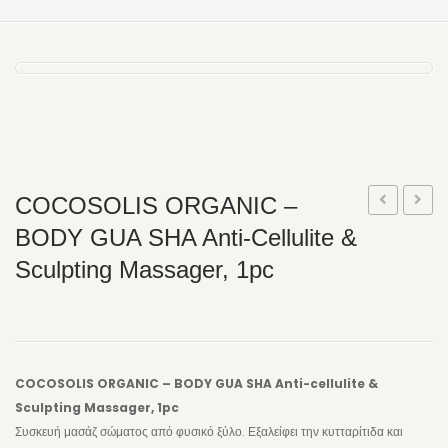
ΧΕΙΛΙΑ
ΣΩΜΑ
ΕΛΑΙΑ ΣΩΜΑΤΟΣ
BODY MIST
ΑΦΡΟΛΟΥΤΡΑ
COCOSOLIS ORGANIC –
ΑΛΑΤΑ ΜΠΑΝΙΟΥ
ORGANIC
ORGA
BODY GUA SHA Anti-Cellulite &
ΚΡΕΜΕΣ ΣΩΜΑΤΟΣ
–
–
Sculpting Massager, 1pc
CAPRI
HOT+
SCRUB ΣΩΜΑΤΟΣ
After
Fat-
ΚΡΕΜΕΣ ΧΕΡΙΩΝ
Sun
burni
ΚΡΕΜΕΣ ΠΟΔΙΩΝ
Extending
Seru
COCOSOLIS ORGANIC – BODY GUA SHA Anti-cellulite &
Lotion,
100ml
SCRUB ΠΟΔΙΩΝ
Sculpting Massager, 1pc
100ML
Συσκευή μασάζ σώματος από φυσικό ξύλο. Εξαλείφει την κυτταρίτιδα και
INTIMATE