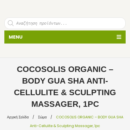
P
r
o
d
u
MENU
c
t
s
s
ΠΡΟΣΩΠΟ
e
a
r
c
ΚΑΘΑΡΙΣΜΟΣ ΠΡΟΣΩΠΟΥ
h
COCOSOLIS ORGANIC –
PEELING ΠΡΟΣΩΠΟΥ
BODY GUA SHA ANTI-
ΜΑΤΙΑ
CELLULITE & SCULPTING
ΚΡΕΜΕΣ ΠΡΟΣΩΠΟΥ
MASSAGER, 1PC
ΣΕΡΟΥΜ-ΕΛΑΙΑ
Αρχική Σελίδα
/
Σώμα
/
COCOSOLIS ORGANIC – BODY GUA SHA
ΜΑΣΚΕΣ ΠΡΟΣΩΠΟΥ
Anti-Cellulite & Sculpting Massager, 1pc