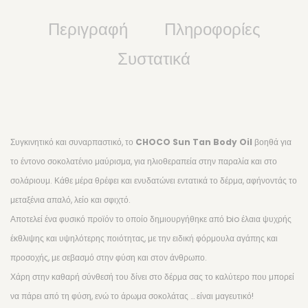
ΚΑΘΑΡΙΣΤΙΚΑ & ΠΡΟΣΤΑΤΕΥΤΙΚΑ
Περιγραφή
Πληροφορίες
ΡΟΛΛΕΤΕΣ ΑΠΟΤΡΙΧΩΣΗΣ
Συστατικά
ΚΕΡΙ ΣΕ ΒΑΖΟ, ΑΠΟΤΡΙΧΩΣΗ ΜΕ ΤΑΙΝΙΑ
ΚΕΡΙ ΣΕ ΒΑΖΟ, ΑΠΟΤΡΙΧΩΣΗ ΧΩΡΙΣ ΤΑΙΝΙΑ (3G FILM)
ΠΑΡΑΔΟΣΙΑΚΗ ΑΠΟΤΡΙΧΩΣΗ (TRADITIONAL)
Συγκινητικό και συναρπαστικό, το
CHOCO Sun Tan Body Oil
βοηθά για
ΑΝΑΣΤΟΛΕΙΣ ΤΡΙΧΟΦΥΙΑΣ
το έντονο σοκολατένιο μαύρισμα, για ηλιοθεραπεία στην παραλία και στο
σολάριουμ. Κάθε μέρα θρέφει και ενυδατώνει εντατικά το δέρμα, αφήνοντάς το
ΑΝΔΡΙΚΗ ΑΠΟΤΡΙΧΩΣΗ
μεταξένια απαλό, λείο και σφιχτό.
ΣΥΣΚΕΥΕΣ
Αποτελεί ένα φυσικό προϊόν το οποίο δημιουργήθηκε από bio έλαια ψυχρής
έκθλιψης και υψηλότερης ποιότητας, με την ειδική φόρμουλα αγάπης και
SEXUAL WELLNESS
προσοχής, με σεβασμό στην φύση και στον άνθρωπο.
ΛΙΠΑΝΤΙΚΑ ΓΙΑ SEX
Χάρη στην καθαρή σύνθεσή του δίνει στο δέρμα σας το καλύτερο που μπορεί
ΕΡΩΤΙΚΑ ΒΟΗΘΗΜΑΤΑ
να πάρει από τη φύση, ενώ το άρωμα σοκολάτας … είναι μαγευτικό!