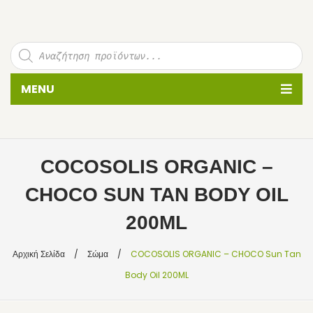
P
r
o
d
u
MENU
c
t
s
s
ΠΡΟΣΩΠΟ
e
a
r
c
ΚΑΘΑΡΙΣΜΟΣ ΠΡΟΣΩΠΟΥ
h
COCOSOLIS ORGANIC –
PEELING ΠΡΟΣΩΠΟΥ
CHOCO SUN TAN BODY OIL
ΜΑΤΙΑ
200ML
ΚΡΕΜΕΣ ΠΡΟΣΩΠΟΥ
Αρχική Σελίδα
/
Σώμα
/
COCOSOLIS ORGANIC – CHOCO Sun Tan
ΣΕΡΟΥΜ-ΕΛΑΙΑ
Body Oil 200ML
ΜΑΣΚΕΣ ΠΡΟΣΩΠΟΥ