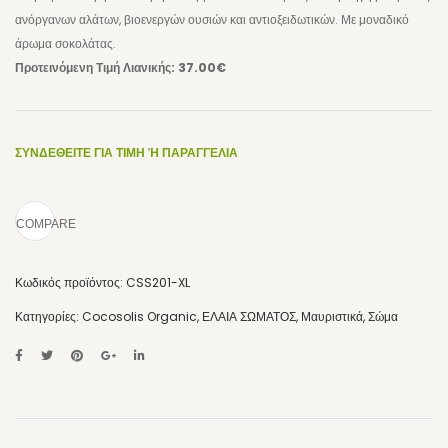
ανόργανων αλάτων, βιοενεργών ουσιών και αντιοξειδωτικών. Με μοναδικό
ΜΑΛΛΙΑ
άρωμα σοκολάτας.
Προτεινόμενη Τιμή Λιανικής: 37.00€
ΣΑΜΠΟΥΑΝ & CONDITIONER
STYLING ΜΑΛΛΙΩΝ
ΣΥΝΔΕΘΕΙΤΕ ΓΙΑ ΤΙΜΗ Ή ΠΑΡΑΓΓΕΛΙΑ
HAIR MIST
ΠΑΙΔΙΑ/ΒΡΕΦΗ
COMPARE
ΑΝΔΡΑΣ
ΑΝΤΗΛΙΑΚΑ
Κωδικός προϊόντος:
CSS201-XL
ΜΑΥΡΙΣΤΙΚΑ
Κατηγορίες:
Cocosolis Organic
,
ΕΛΑΙΑ ΣΩΜΑΤΟΣ
,
Μαυριστικά
,
Σώμα
ΑΠΟΤΡΙΧΩΣΗ
ΛΟΣΙΟΝ ΓΙΑ ΠΡΙΝ & ΜΕΤΑ
ΣΠΑΤΟΥΛΕΣ & ΤΑΙΝΙΕΣ