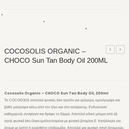
ΧΕΙΛΙΑ
ΣΩΜΑ
ΕΛΑΙΑ ΣΩΜΑΤΟΣ
BODY MIST
ΑΦΡΟΛΟΥΤΡΑ
COCOSOLIS ORGANIC –
ORGANIC
ORGA
CHOCO Sun Tan Body Oil 200ML
ΑΛΑΤΑ ΜΠΑΝΙΟΥ
–
–
ΚΡΕΜΕΣ ΣΩΜΑΤΟΣ
ROSE
WATE
Clean
Sun
SCRUB ΣΩΜΑΤΟΣ
&
Tan
Cocosolis Organic – CHOCO Sun Tan Body Oil, 200ml
ΚΡΕΜΕΣ ΧΕΡΙΩΝ
Hydrate
Body
Το COCOSOLIS αποτελεί φυσικό, bio προϊόν για γρήγορο, ομοιόμορφο και
ΚΡΕΜΕΣ ΠΟΔΙΩΝ
Face
Oil
βαθύ μαύρισμα κάτω από τον ήλιο και στο σολάριουμ.
Ενδυατώνει
Foam
100ml
καθημερινά, συσφίγγει και θρέφει το δέρμα. Αποτελεί ειδικό μείγμα από έξι
SCRUB ΠΟΔΙΩΝ
αγνά, φυσικά bio έλαια εμπλουτισμένα με φυσική βιταμίνη Ε. Κατάλληλο για
150ml
άτομα με λεπτή ή ευαίσθητη επιδερμίδα. Αποτελεί μια φυσική πηγή βιταμινών,
INTIMATE