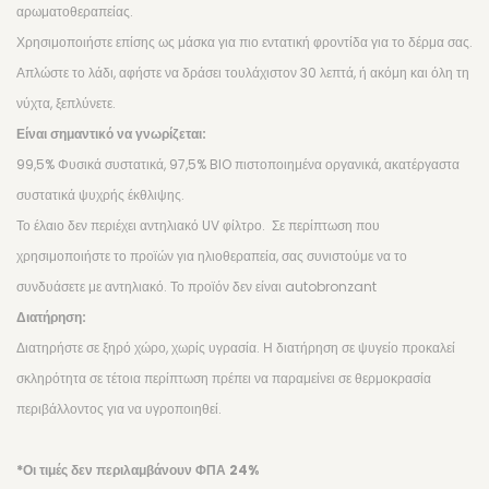
αρωματοθεραπείας.
BEAUTY JAR
Χρησιμοποιήστε επίσης ως μάσκα για πιο εντατική φροντίδα για το δέρμα σας.
B2B OFFERS
Απλώστε το λάδι, αφήστε να δράσει τουλάχιστον 30 λεπτά, ή ακόμη και όλη τη
νύχτα, ξεπλύνετε.
Είναι σημαντικό να γνωρίζεται:
99,5% Φυσικά συστατικά, 97,5% BIO πιστοποιημένα οργανικά, ακατέργαστα
συστατικά ψυχρής έκθλιψης.
Το έλαιο δεν περιέχει αντηλιακό UV φίλτρο. Σε περίπτωση που
χρησιμοποιήστε το προϊών για ηλιοθεραπεία, σας συνιστούμε να το
συνδυάσετε με αντηλιακό. Το προϊόν δεν είναι autobronzant
Διατήρηση:
Διατηρήστε σε ξηρό χώρο, χωρίς υγρασία. Η διατήρηση σε ψυγείο προκαλεί
σκληρότητα σε τέτοια περίπτωση πρέπει να παραμείνει σε θερμοκρασία
περιβάλλοντος για να υγροποιηθεί.
*Οι τιμές δεν περιλαμβάνουν ΦΠΑ 24%