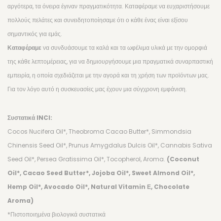
αργότερα, τα όνειρα έγιναν πραγματικότητα. Καταφέραμε να ευχαριστήσουμε
πολλούς πελάτες και συνειδητοποίησαμε ότι ο κάθε ένας είναι εξίσου
σημαντικός για εμάς.
Καταφέραμε
να συνδυάσουμε τα καλά και τα ωφέλιμα υλικά με την ομορφιά
της κάθε λεπτομέρειας, για να δημιουργήσουμε μια πραγματικά συναρπαστική
εμπειρία, η οποία σχεδιάζεται με την αγορά και τη χρήση των προϊόντων μας.
Για τον λόγο αυτό η συσκευασίες μας έχουν μια σύγχρονη εμφάνιση.
Συστατικά INCI:
Cocos Nucifera Oil*, Theobroma Cacao Butter*, Simmondsia
Chinensis Seed Oil*, Prunus Amygdalus Dulcis Oil*, Cannabis Sativa
Seed Oil*, Persea Gratissima Oil*, Tocopherol, Aroma.
(Coconut
Oil*, Cacao Seed Butter*, Jojoba Oil*, Sweet Almond Oil*,
Hemp Oil*, Avocado Oil*, Natural Vitamin Е, Chocolate
Aroma)
*Πιστοποιημένα βιολογικά συστατικά