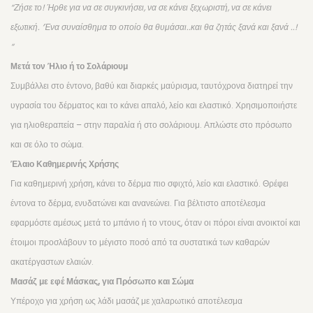
“Ζήσε το! Ήρθε για να σε συγκινήσει, να σε κάνει ξεχωριστή, να σε κάνει
ΕΤΑΙΡΕΙΕΣ
εξωτική. ‘Ένα συναίσθημα το οποίο θα θυμάσαι..και θα ζητάς ξανά και ξανά ..!
SKIN627-Kbeauty
“
Μετά τον Ήλιο ή το Σολάριουμ
RE:HEAL Kbeauty
Συμβάλλει στο έντονο, βαθύ και διαρκές μαύρισμα, ταυτόχρονα διατηρεί την
MIDHA – Kbeauty
υγρασία του δέρματος και το κάνει απαλό, λείο και ελαστικό. Χρησιμοποιήστε
για ηλιοθεραπεία – στην παραλία ή στο σολάριουμ. Απλώστε στο πρόσωπο
BEAUUGREEN – Kbeauty
και σε όλο το σώμα.
FARMSTAY – Kbeauty
Έλαιο Καθημερινής Χρήσης
CREATION MISTS
Για καθημερινή χρήση, κάνει το δέρμα πιο σφιχτό, λείο και ελαστικό. Θρέφει
έντονα το δέρμα, ενυδατώνει και ανανεώνει. Για βέλτιστο αποτέλεσμα
BYROKKO Shine Brown
εφαρμόστε αμέσως μετά το μπάνιο ή το ντους, όταν οι πόροι είναι ανοικτοί και
COCOSOLIS
έτοιμοι προσλάβουν το μέγιστο ποσό από τα συστατικά των καθαρών
ακατέργαστων ελαιών.
DEPILEVE WAXING
Μασάζ με εφέ Μάσκας, για Πρόσωπο και Σώμα
WATERFEEL
Υπέροχο για χρήση ως λάδι μασάζ με χαλαρωτικό αποτέλεσμα