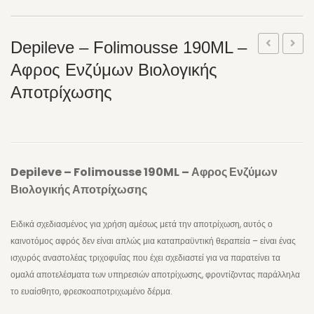
ΧΕΙΛΙΑ
ΣΩΜΑ
Depileve – Folimousse 190ML –
ΕΛΑΙΑ ΣΩΜΑΤΟΣ
ORGANIC
–
Αφρος Ενζύμων Βιολογικής
–
Pre
BODY MIST
Αποτρίχωσης
PEACH
Base
ΑΦΡΟΛΟΥΤΡΑ
Sun
Gel
Tan
500m
ΑΛΑΤΑ ΜΠΑΝΙΟΥ
Body
|
Depileve – Folimousse 190ML – Αφρος Ενζύμων
ΚΡΕΜΕΣ ΣΩΜΑΤΟΣ
Oil
Καθαρ
Βιολογικής Αποτρίχωσης
100ml
Για
SCRUB ΣΩΜΑΤΟΣ
Πριν
Ειδικά σχεδιασμένος για χρήση αμέσως μετά την αποτρίχωση, αυτός ο
ΚΡΕΜΕΣ ΧΕΡΙΩΝ
την
καινοτόμος αφρός δεν είναι απλώς μια καταπραϋντική θεραπεία – είναι ένας
ΚΡΕΜΕΣ ΠΟΔΙΩΝ
ισχυρός αναστολέας τριχοφυΐας που έχει σχεδιαστεί για να παρατείνει τα
Αποτρ
ομαλά αποτελέσματα των υπηρεσιών αποτρίχωσης, φροντίζοντας παράλληλα
SCRUB ΠΟΔΙΩΝ
το ευαίσθητο, φρεσκοαποτριχωμένο δέρμα.
INTIMATE