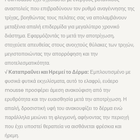
ΕΤΑΙΡΕΙΕΣ
αναστολείς που επιβραδύνουν τον ρυθμό αναγέννησης της
τρίχας, βοηθώντας τους πελάτες σας να απολαμβάνουν
SKIN627-Kbeauty
μεταξένια απαλή επιδερμίδα για μεγαλύτερο χρονικό
RE:HEAL Kbeauty
διάστημα. Εφαρμόζοντάς το μετά την αποτρίχωση,
στοχεύετε απευθείας στους ανοιχτούς θύλακες των τριχών,
MIDHA – Kbeauty
μεγιστοποιώντας την απορρόφηση και την
BEAUUGREEN – Kbeauty
αποτελεσματικότητα.
FARMSTAY – Kbeauty
√ Καταπραΰνει και Ηρεμεί το Δέρμα:
Εμπλουτισμένο με
φυσικά φυτικά εκχυλίσματα, αυτό το ελαφρύ, ευάερο
CREATION MISTS
mousse προσφέρει άμεση ανακούφιση από την
BYROKKO Shine Brown
ερυθρότητα και την ευαισθησία μετά την αποτρίχωση. Η
COCOSOLIS
απαλή, δροσιστική υφή του ανακουφίζει το δέρμα ενώ
παράλληλα μειώνει τη φλεγμονή, αφήνοντας την περιοχή
DEPILEVE WAXING
που έχει υποστεί θεραπεία να αισθάνεται φρέσκια και
WATERFEEL
ήρεμη.