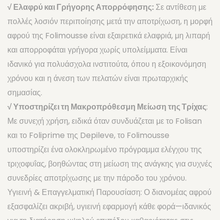
√ Ελαφρύ και Γρήγορης Απορρόφησης:
Σε αντίθεση με
BEAUTY JAR
πολλές λοσιόν περιποίησης μετά την αποτρίχωση, η μορφή
B2B OFFERS
αφρού της Folimousse είναι εξαιρετικά ελαφριά, μη λιπαρή
και απορροφάται γρήγορα χωρίς υπολείμματα. Είναι
ιδανικό για πολυάσχολα ινστιτούτα, όπου η εξοικονόμηση
χρόνου και η άνεση των πελατών είναι πρωταρχικής
σημασίας.
√ Υποστηρίζει τη Μακροπρόθεσμη Μείωση της Τρίχας
:
Με συνεχή χρήση, ειδικά όταν συνδυάζεται με το Folisan
και το Foliprime της Depileve, το Folimousse
υποστηρίζει ένα ολοκληρωμένο πρόγραμμα ελέγχου της
τριχοφυΐας, βοηθώντας στη μείωση της ανάγκης για συχνές
συνεδρίες αποτρίχωσης με την πάροδο του χρόνου.
Υγιεινή & Επαγγελματική Παρουσίαση: Ο διανομέας αφρού
εξασφαλίζει ακριβή, υγιεινή εφαρμογή κάθε φορά—ιδανικός