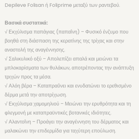
Depileve Folisan ή Foliprime μεταξύ των ραντεβού.
Βασικά συστατικά:
√ Εκχύλισμα παπάγιας (παπαΐνη) – Φυσικό ένζυμο που
βοηθά στη διάσπαση της κερατίνης της τρίχας και στην
αναστολή της αναγέννησης.
√ Σαλικυλικό οξύ – Απολεπίζει απαλά και μειώνει τα
μπλοκαρίσματα των θυλάκων, αποτρέποντας την ανάπτυξη
τριχών προς τα μέσα.
√ Αλόη βέρα – Καταπραΰνει και ενυδατώνει το ερεθισμένο
δέρμα μετά την αποτρίχωση.
√ Εκχύλισμα χαμομηλιού – Μειώνει την ερυθρότητα και τη
φλεγμονή με καταπραϋντικές βοτανικές ιδιότητες.
√ Αλαντοΐνη – Προάγει την αναγέννηση του δέρματος και
μαλακώνει την επιδερμίδα για ταχύτερη επούλωση.