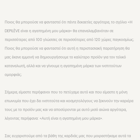
Ποιος θα μπορούσε να φανταστεί ότι πέντε δεκαετίες αργότερα, το σχόλιο «Η
DEPILÈVE είναι η αγαπημένη μου μάρκα» θα επαναλαμβανόταν σε
περισσότερες από 100 γλώσσες σε περισσότερες από 120 χώρες παγκοσμίως;
Ποιος θα μπορούσε να φανταστεί ότι αυτή η περιστασιακή παρατήρηση θα
μας έκανε εμμονή να δημιουργήσουμε το καλύτερο προϊόν για τον τελικό
καταναλωτή, αλλά και να γίνουμε η αγαπημένη μάρκα των ινστιτούτων
ομορφιάς;
Σήμερα, είμαστε περήφανοι που το πετύχαμε αυτό και που είμαστε η μόνη
επωνυμία που έχει δει ινστιτούτα και κοσμητολόγους να ξεκινούν την καριέρα
τους με το προϊόν μας και να αποσύρονται με αυτό μισό αιώνα αργότερα,
λέγοντας περήφανα: «Αυτή είναι η αγαπημένη μου μάρκα».
Σας ευχαριστούμε από τα βάθη της καρδιάς μας που μοιραστήκαμε αυτά τα