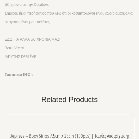
50 χρόνια με την Depilève.
Σήμερα, είμαι περήφανος που λέω ότι οι κοσμητολόγοι είναι, χωρίς αμφιβολία,
οι αγαπημένοι μου πελάτες.
ΕΔΩ ΓΙΑ ΑΛΛΑ 50 ΧΡΟΝΙΑ ΜΑΖΙ
Raul Vidal
ΙΔΡΥΤΗΣ DEPILÈVE
Συστατικά INCI:
Related Products
Depileve – Body Strips 7,5cm X 23cm (100pcs) | Ταινίες Αποτρίχωσης