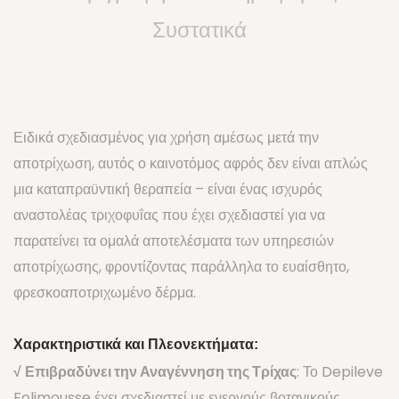
Συστατικά
ΚΑΘΑΡΙΣΤΙΚΑ & ΠΡΟΣΤΑΤΕΥΤΙΚΑ
ΡΟΛΛΕΤΕΣ ΑΠΟΤΡΙΧΩΣΗΣ
ΚΕΡΙ ΣΕ ΒΑΖΟ, ΑΠΟΤΡΙΧΩΣΗ ΜΕ ΤΑΙΝΙΑ
ΚΕΡΙ ΣΕ ΒΑΖΟ, ΑΠΟΤΡΙΧΩΣΗ ΧΩΡΙΣ ΤΑΙΝΙΑ (3G FILM)
Ειδικά σχεδιασμένος για χρήση αμέσως μετά την
αποτρίχωση, αυτός ο καινοτόμος αφρός δεν είναι απλώς
ΠΑΡΑΔΟΣΙΑΚΗ ΑΠΟΤΡΙΧΩΣΗ (TRADITIONAL)
μια καταπραϋντική θεραπεία – είναι ένας ισχυρός
ΑΝΑΣΤΟΛΕΙΣ ΤΡΙΧΟΦΥΙΑΣ
αναστολέας τριχοφυΐας που έχει σχεδιαστεί για να
παρατείνει τα ομαλά αποτελέσματα των υπηρεσιών
ΑΝΔΡΙΚΗ ΑΠΟΤΡΙΧΩΣΗ
αποτρίχωσης, φροντίζοντας παράλληλα το ευαίσθητο,
ΣΥΣΚΕΥΕΣ
φρεσκοαποτριχωμένο δέρμα.
SEXUAL WELLNESS
Χαρακτηριστικά και Πλεονεκτήματα:
ΛΙΠΑΝΤΙΚΑ ΓΙΑ SEX
√
Επιβραδύνει την Αναγέννηση της Τρίχας
: Το Depileve
ΕΡΩΤΙΚΑ ΒΟΗΘΗΜΑΤΑ
Folimousse έχει σχεδιαστεί με ενεργούς βοτανικούς