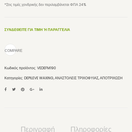
*Στις τιμές χονδρικής δεν περιλαμβάνεται ΦΠΑ 24%
ΜΑΛΛΙΑ
ΣΑΜΠΟΥΑΝ & CONDITIONER
ΣΥΝΔΕΘΕΙΤΕ ΓΙΑ ΤΙΜΗ Ή ΠΑΡΑΓΓΕΛΙΑ
STYLING ΜΑΛΛΙΩΝ
HAIR MIST
COMPARE
ΠΑΙΔΙΑ/ΒΡΕΦΗ
Κωδικός προϊόντος:
VEDEFM190
ΑΝΔΡΑΣ
Κατηγορίες:
DEPILEVE WAXING
,
ΑΝΑΣΤΟΛΕΙΣ ΤΡΙΧΟΦΥΙΑΣ
,
ΑΠΟΤΡΙΧΩΣΗ
ΑΝΤΗΛΙΑΚΑ
ΜΑΥΡΙΣΤΙΚΑ
ΑΠΟΤΡΙΧΩΣΗ
ΛΟΣΙΟΝ ΓΙΑ ΠΡΙΝ & ΜΕΤΑ
Περιγραφή
Πληροφορίες
ΣΠΑΤΟΥΛΕΣ & ΤΑΙΝΙΕΣ