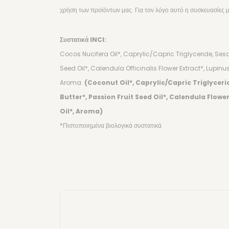
χρήση των προϊόντων μας. Για τον λόγο αυτό η συσκευασίες 
Συστατικά INCI:
Cocos Nucifera Oil*, Caprylic/Capric Triglyceride, Se
Seed Oil*, Calendula Officinalis Flower Extract*, Lupi
Aroma.
(Coconut Oil*, Caprylic/Capric Triglyceri
Butter*, Passion Fruit Seed Oil*, Calendula Flowe
Oil*, Aroma)
*Πιστοποιημένα βιολογικά συστατικά