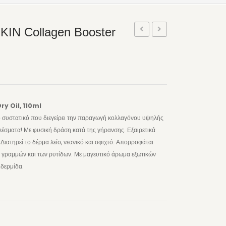
N Collagen Booster
GREEN
ORGANIC
–
–
Οδοντόκρεμα
Βιολογική
για
οδοντόκρεμα
παιδιά
για
ry Oil, 110ml
με
παιδιά,
 συστατικό που διεγείρει την παραγωγή κολλαγόνου υψηλής
Φράουλα,
Διάφορα
λέσματα! Με φυσική δράση κατά της γήρανσης. Εξαιρετικά
εκχύλισμα
Φρούτα
 Διατηρεί το δέρμα λείο, νεανικό και σφιχτό. Απορροφάται
ν γραμμών και των ρυτίδων. Με μαγευτικό άρωμα εξωτικών
Καρότου
ιδερμίδα.
και
Kalident