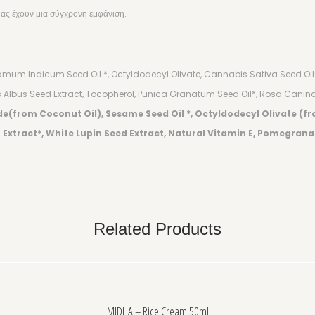
μας έχουν μια σύγχρονη εμφάνιση.
samum Indicum Seed Oil *, Octyldodecyl Olivate, Cannabis Sativa Seed Oil
nus Albus Seed Extract, Tocopherol, Punica Granatum Seed Oil*, Rosa Canina
de(from Coconut Oil), Sesame Seed Oil *, Octyldodecyl Olivate (fr
r Extract*, White Lupin Seed Extract, Natural Vitamin E, Pomegranat
Related Products
MIDHA – Rice Cream 50ml