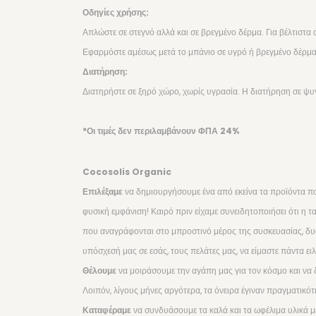
Οδηγίες χρήσης:
Απλώστε σε στεγνό αλλά και σε βρεγμένο δέρμα. Για βέλτιστα
Εφαρμόστε αμέσως μετά το μπάνιο σε υγρό ή βρεγμένο δέρμα,
Διατήρηση:
Διατηρήστε σε ξηρό χώρο, χωρίς υγρασία. Η διατήρηση σε ψυ
*Οι τιμές δεν περιλαμβάνουν ΦΠΑ 24%
Cocosolis Organic
Επιλέξαμε
να δημιουργήσουμε ένα από εκείνα τα προϊόντα π
φυσική εμφάνιση! Καιρό πριν είχαμε συνειδητοποιήσει ότι η τ
που αναγράφονται στο μπροστινό μέρος της συσκευασίας, δυστ
υπόσχεσή μας σε εσάς, τους πελάτες μας, να είμαστε πάντα ειλ
Θέλουμε
να μοιράσουμε την αγάπη μας για τον κόσμο και να
Λοιπόν, λίγους μήνες αργότερα, τα όνειρα έγιναν πραγματικότ
Καταφέραμε
να συνδυάσουμε τα καλά και τα ωφέλιμα υλικά με