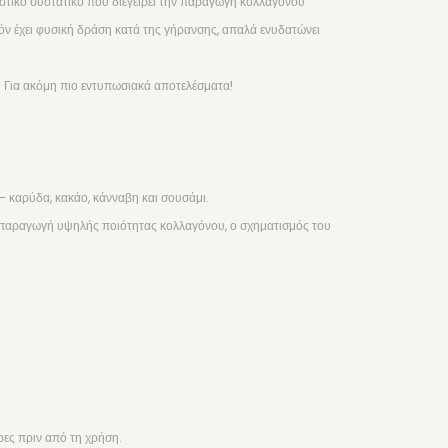
αστικό συστατικό που διεγείρει την παραγωγή κολλαγόνου
ν έχει φυσική δράση κατά της γήρανσης, απαλά ενυδατώνει
 Για ακόμη πιο εντυπωσιακά αποτελέσματα!
– καρύδα, κακάο, κάνναβη και σουσάμι.
ην παραγωγή υψηλής ποιότητας κολλαγόνου, ο σχηματισμός του
ρες πριν από τη χρήση.