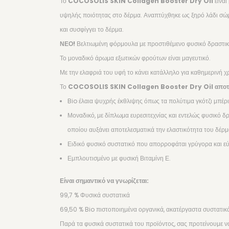
Το
COCOSOLIS SKIN Collagen Booster Dry Oil
είναι
υψηλής ποιότητας στο δέρμα. Αναπτύχθηκε ως ξηρό λάδι σώμ
και συσφίγγει το δέρμα.
ΝΕΟ!
Βελτιωμένη φόρμουλα με προστιθέμενο φυσικό δραστικό
Το μοναδικό άρωμα εξωτικών φρούτων είναι μαγευτικό.
Με την ελαφριά του υφή το κάνει κατάλληλο για καθημερινή χρή
Το
COCOSOLIS SKIN Collagen Booster Dry Oil αποτελεί
Bio έλαια ψυχρής έκθλιψης όπως τα πολύτιμα γκότζι μπέρι
Μοναδικό, με δίπλωμα ευρεσιτεχνίας και εντελώς φυσικό 
οποίου αυξάνει αποτελεσματικά την ελαστικότητα του δέρμ
Ειδικό φυσικό συστατικό που απορροφάται γρύγορα και ε
Εμπλουτισμένο με φυσική Βιταμίνη Ε.
Είναι σημαντικό να γνωρίζεται:
99,7 % Φυσικά συστατικά
69,50 % Bio πιστοποιημένα οργανικά, ακατέργαστα συστατικ
Παρά τα φυσικά συστατικά του προϊόντος, σας προτείνουμε ν