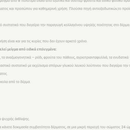
 μείγμα από 8 πολύτιμα έλαια από εξωτικά και σούπερ φρούτα και ειδικό φυσικό δρ
ατος και προσώπου για καθημερινή χρήση. Πλούσια πηγή αντιοξειδωτικών,το προϊό
 συστατικό που διεγείρει την παραγωγή κολλαγόνου υψηλής ποιότητας στο δέρμα.
ση είναι και για τις κυρίες που δεν έχουν αρκετό χρόνο.
 μείγμα από ειδικά επιλεγμένα:
, τα αναζωογονητικά – ρόδι, φρούτα του πάθους, αγριοτριανταφυλλιά, τα ενυδατικά 
δραστικό συστατικό με εκχύλισμα σπόρων γλυκού λευκού λούπινου που διεγείρει τ
ατος.
ύκολα από το δέρμα.
ά ψυχρής έκθλιψης.
α κάνετε δοκιμασία συμβατότητα δέρματος, σε μια μικρή περιοχή του σώματος 24 ώ