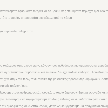
 αποτελέσματα εφαρμόστε το πρωί και το βράδυ στις επιθυμητές περιοχές ή σε όλο τ
 τότε το προϊόν απορροφάται πιο εύκολα από το δέρμα.
γείο προκαλεί σκληρότητα.
ου υπάρχουν στην αγορά για να κάνουν τους ανθρώπους πιο όμορφους και χαρούμε
ακτική πελατεία των συμβατικών καλλυντικών δεν έχει πολλές επιλογές. Η σύνθεση 
υχώς στη λίστα πίσω, τα συστατικά της μη φυσικής προέλευσης κυριαρχούν. Λοιπόν,
ικρινείς απέναντί σας.
 δώσουμε στους ανθρώπους κάτι φυσικό, το οποίο δημιουργήθηκε με φροντίδα και 
ητα. Καταφέραμε να ευχαριστήσουμε πολλούς πελάτες και συνειδητοποίησαμε ότι ο κ
 την ομορφιά της κάθε λεπτομέρειας, για να δημιουργήσουμε μια πραγματικά συναρπ