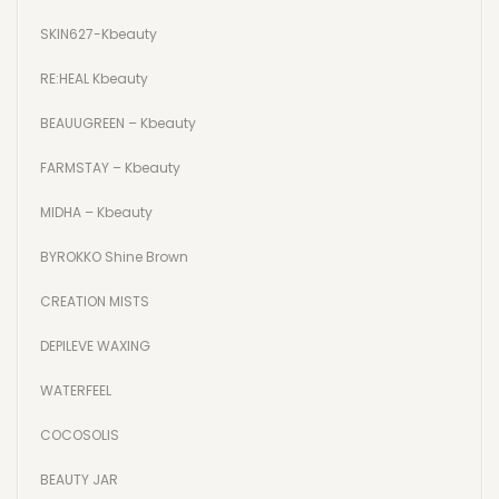
ΧΕΙΛΙΑ
SKIN627-Kbeauty
ΣΩΜΑ
RE:HEAL Kbeauty
ΕΛΑΙΑ ΣΩΜΑΤΟΣ
BEAUUGREEN – Kbeauty
BODY MIST
FARMSTAY – Kbeauty
ΑΦΡΟΛΟΥΤΡΑ
MIDHA – Kbeauty
ΑΛΑΤΑ ΜΠΑΝΙΟΥ
BYROKKO Shine Brown
ΚΡΕΜΕΣ ΣΩΜΑΤΟΣ
CREATION MISTS
SCRUB ΣΩΜΑΤΟΣ
DEPILEVE WAXING
ΚΡΕΜΕΣ ΧΕΡΙΩΝ
WATERFEEL
ΚΡΕΜΕΣ ΠΟΔΙΩΝ
COCOSOLIS
SCRUB ΠΟΔΙΩΝ
BEAUTY JAR
INTIMATE