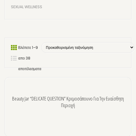
SEXUAL WELLNESS
ΜΑΛΛΙΑ
ΣΑΜΠΟΥΑΝ & CONDITIONER
STYLING ΜΑΛΛΙΩΝ
Βλέπετε 1–9
HAIR MIST
απο 38
ΠΑΙΔΙΑ/ΒΡΕΦΗ
αποτέλεσματα
ΑΝΔΡΑΣ
ΑΝΤΗΛΙΑΚΑ
ΜΑΥΡΙΣΤΙΚΑ
Beauty Jar “DELICATE QUESTION” Κρεμοσάπουνο Για Την Ευαίσθητη
Περιοχή
ΑΠΟΤΡΙΧΩΣΗ
ΛΟΣΙΟΝ ΓΙΑ ΠΡΙΝ & ΜΕΤΑ
ΣΠΑΤΟΥΛΕΣ & ΤΑΙΝΙΕΣ