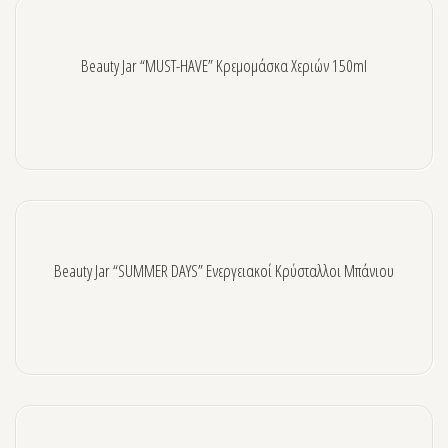
ΕΤΑΙΡΕΙΕΣ
SKIN627-Kbeauty
Beauty Jar “MUST-HAVE” Κρεμομάσκα Χεριών 150ml
RE:HEAL Kbeauty
MIDHA – Kbeauty
BEAUUGREEN – Kbeauty
FARMSTAY – Kbeauty
CREATION MISTS
Beauty Jar “SUMMER DAYS” Ενεργειακοί Κρύσταλλοι Μπάνιου
BYROKKO Shine Brown
COCOSOLIS
DEPILEVE WAXING
WATERFEEL